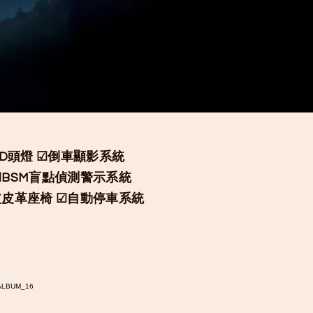
ED頭燈 ☑倒車顯影系統
☑BSM盲點偵測警示系統
皮皮革座椅
☑自動停車系統