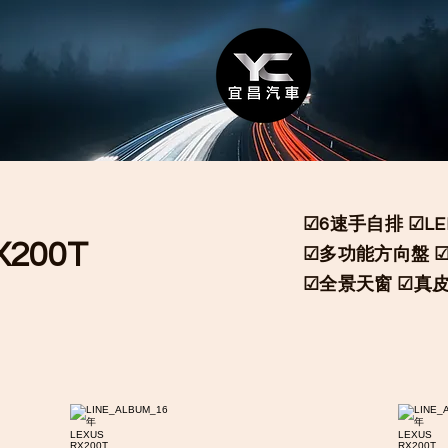
☑6速手自排 ☑L
X200T
☑多功能方向盤 
☑全景天窗 ☑真