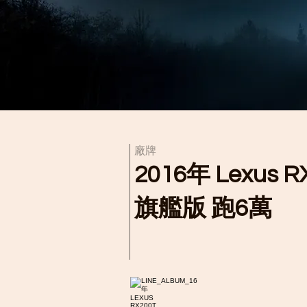
​廠牌
2016年 Lexus
R
旗艦版 跑6萬