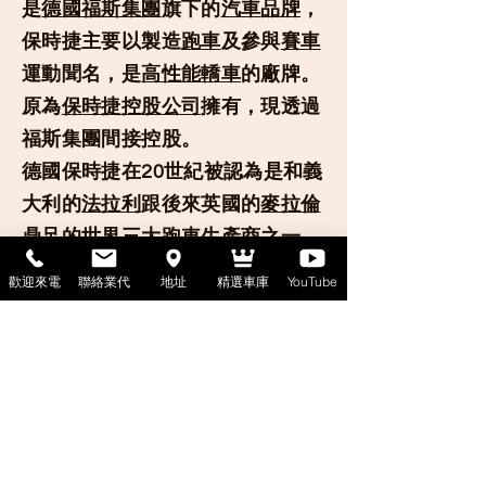
是
德國
福斯集團
旗下的
汽車
品牌
，
保時捷主要以製造
跑車
及參與
賽車
運動聞名，是
高性能轎車
的廠牌。
原為
保時捷控股公司
擁有，現透過
福斯集團間接控股。
德國保時捷在20世紀被認為是和義
大利的
法拉利
跟後來英國的
麥拉倫
鼎足的世界三大跑車生產商之一。
近年來車款多元化後，保時捷不只
歡迎來電
聯絡業代
地址
精選車庫
YouTube
銷售量高於法拉利成為世界最大跑
車製造商，實際巨額利潤和廠房規
模，已經超過其他傳統名牌超跑廠
商總和。目前保時捷並非專做跑
車，而是像美國的
雪佛蘭
或
道奇
是
以跑車或超跑聞名，而兼做各種轎