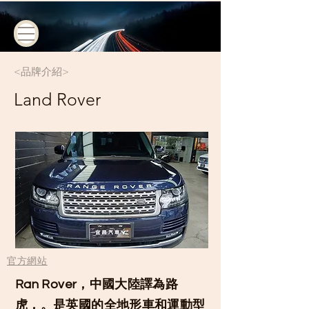
<品牌介紹>
Land Rover
​官方網站
Ran Rover，中國大陸譯為路
虎，。是
英國
的
全地形車
和
運動型