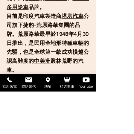
多用途車
品牌。
目前是印度汽車製造商
塔塔汽車
公
司旗下捷豹-荒原路華集團的品
牌。荒原路華最早於1948年4月30
日推出，是民用全地形特種車輛的
先驅，也是全球第一款成功橫越公
認高難度的
中美洲
叢林荒野的汽
車。
「Land Rover」最初是
路華
汽車
歡迎來電
聯絡業代
地址
精選車庫
YouTube
公司在1948年為一款單一車型的
命名，後來逐漸發展為一個品牌，
包含了一系列定位不同的四輪驅動
車型。