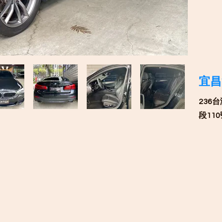
​宜
236
段11